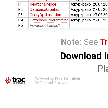
P1
RelationalModel
Ажурирано
20.04.2
P2
DatabaseCreation
Ажурирано
27.05.2
P3
QueryOptimization
Ажурирано
27.05.2
P4
DatabaseProgramming
Ажурирано
27.05.2
P5
AdvancedTopics
Note:
See
Tr
Download i
Pl
Powered by
Trac 1.6.1.dev0
By
Edgewall Software
.