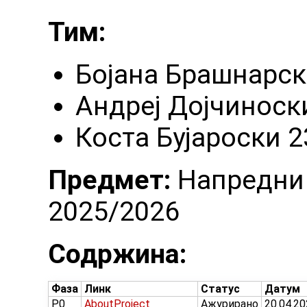
Тим:
Бојана Брашнарск
Андреј Дојчиноск
Коста Бујароски 
Предмет:
Напредни 
2025/2026
Содржина:
Фаза
Линк
Статус
Датум
P0
AboutProject
Ажурирано
20.04.2