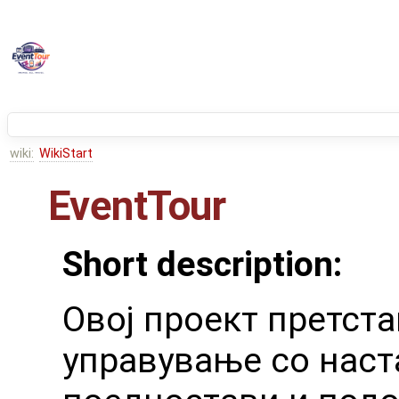
wiki:
WikiStart
EventTour
Short description:
Овој проект претста
управување со наста