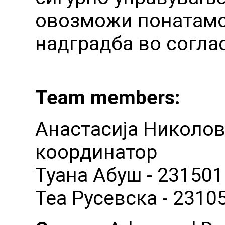
овозможи понатам
надградба во согла
Team members:
Анастасија Николовс
координатор
Туана Абуш - 231501
Теа Русевска - 2310