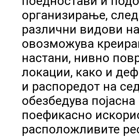
поедностави и подо
организирање, след
различни видови на
овозможува креира
настани, нивно пов
локации, како и де
и распоредот на сед
обезбедува појасна 
поефикасно искори
расположливите ре