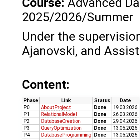
Course:
Advanced Dat
2025/2026/Summer
Under the supervision 
Ajanovski, and Assis
Content:
Phase
Link
Status
Date
P0
AboutProject
Done
19.03.2026
P1
RelationalModel
Done
26.03.2026
P2
DatabaseCreation
Done
29.04.2026
P3
QueryOptimization
Done
13.05.2026
P4
DatabaseProgramming
Done
13.05.2026