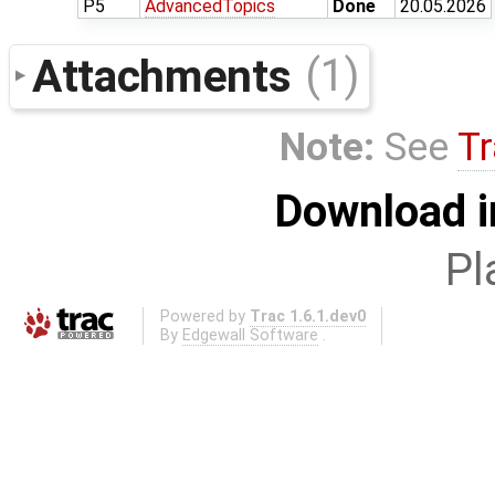
P5
AdvancedTopics
Done
20.05.2026
Attachments
(1)
Note:
See
Tr
Download i
Pl
Powered by
Trac 1.6.1.dev0
By
Edgewall Software
.