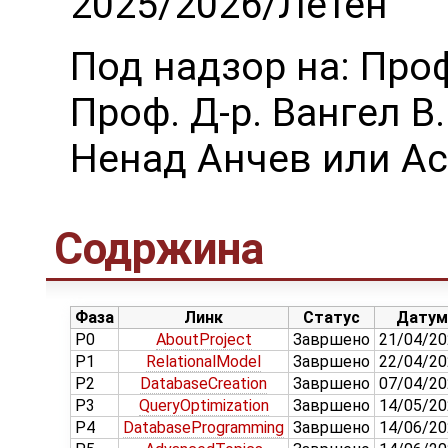
2025/2026/Летен
Под надзор на: Проф
Проф. Д-р. Вангел В
Ненад Анчев или А
Содржина
Фаза
Линк
Статус
Датум
P0
AboutProject
Завршено
21/04/20
P1
RelationalModel
Завршено
22/04/20
P2
DatabaseCreation
Завршено
07/04/20
P3
QueryOptimization
Завршено
14/05/20
P4
DatabaseProgramming
Завршено
14/06/20