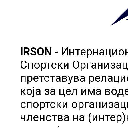
IRSON
- Интернацио
Спортски Организац
претставува релаци
која за цел има вод
спортски организац
членства на (интер