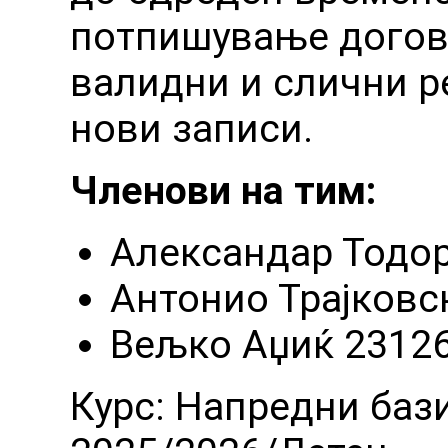
потпишување догово
валидни и слични 
нови записи.
Членови на тим:
Aлександар Тодо
Антонио Трајковс
Вељко Аџиќ 2312
Курс: Напредни баз