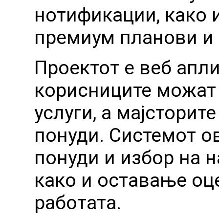
нотификации, како 
премиум планови и
Проектот е веб апли
корисниците можат 
услуги, а мајсторит
понуди. Системот о
понуди и избор на н
како и оставање оц
работата.