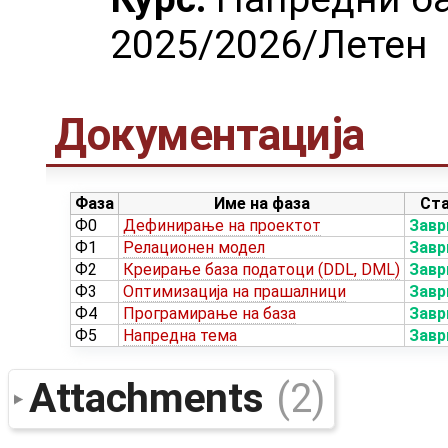
2025/2026/Летен
Документација
Фаза
Име на фаза
Ст
Ф0
Дефинирање на проектот
Зав
Ф1
Релационен модел
Зав
Ф2
Креирање база податоци (DDL, DML)
Зав
Ф3
Оптимизација на прашалници
Зав
Ф4
Програмирање на база
Зав
Ф5
Напредна тема
Зав
Attachments
(2)