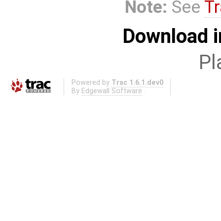
Note:
See
Tr
Download i
Pl
Powered by
Trac 1.6.1.dev0
By
Edgewall Software
.