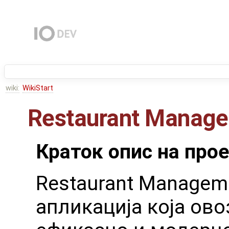
wiki:
WikiStart
Restaurant Manag
Краток опис на про
Restaurant Manageme
апликација која ов