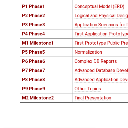
P1 Phase1
Conceptual Model (ERD)
P2 Phase2
Logical and Physical Desi
P3 Phase3
Application Scenarios for
P4 Phase4
First Application Prototyp
M1 Milestone1
First Prototype Public Pr
P5 Phase5
Normalization
P6 Phase6
Complex DB Reports
P7 Phase7
Advanced Database Deve
P8 Phase8
Advanced Application De
P9 Phase9
Other Topics
M2 Milestone2
Final Presentation