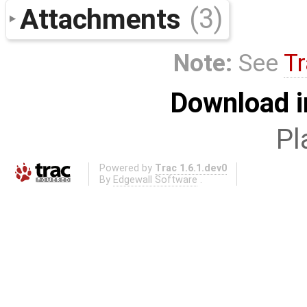
Attachments
(3)
Note:
See
Tr
Download i
Pl
Powered by
Trac 1.6.1.dev0
By
Edgewall Software
.