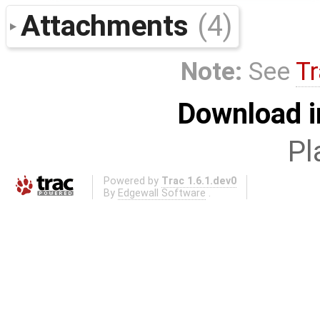
Attachments
(4)
Note:
See
Tr
Download i
Pl
Powered by
Trac 1.6.1.dev0
By
Edgewall Software
.