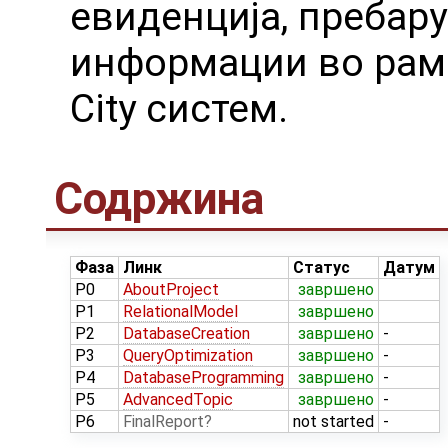
евиденција, пребар
информации во рамк
City систем.
Содржина
Фаза
Линк
Статус
Датум
P0
AboutProject
завршено
P1
RelationalModel
завршено
P2
DatabaseCreation
завршено
-
P3
QueryOptimization
завршено
-
P4
DatabaseProgramming
завршено
-
P5
AdvancedTopic
завршено
-
P6
FinalReport
not started
-