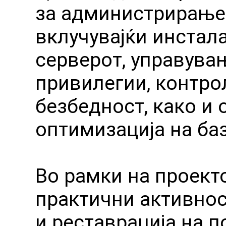
за администрирање 
вклучувајќи инстала
серверот, управува
привилегии, контро
безбедност, како и
оптимизација на баз
Во рамки на проект
практични активнос
и реставрација на п