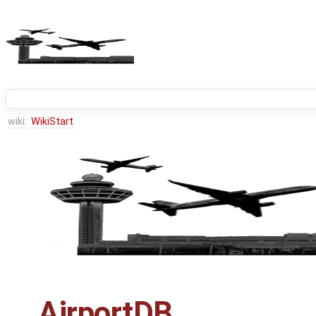
wiki:
WikiStart
AirportDB