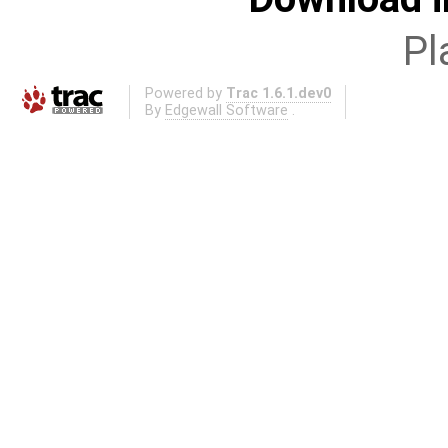
Pl
Powered by
Trac 1.6.1.dev0
By
Edgewall Software
.