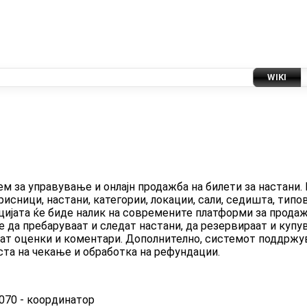
WIKI
ем за управување и онлајн продажба на билети за настани. 
исници, настани, категории, локации, сали, седишта, типов
цијата ќе биде налик на современите платформи за продаж
да пребаруваат и следат настани, да резервираат и купув
ваат оценки и коментари. Дополнително, системот поддржу
ста на чекање и обработка на рефундации.
070 - координатор