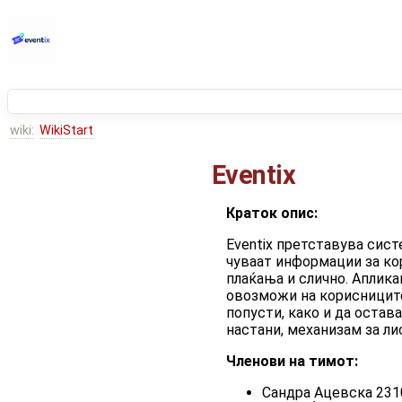
wiki:
WikiStart
Eventix
Краток опис:
Eventix претставува сист
чуваат информации за кор
плаќања и слично. Аплика
овозможи на корисниците 
попусти, како и да оста
настани, механизам за ли
Членови на тимот:
Сандра Ацевска 231