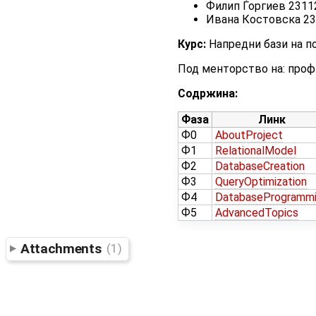
Филип Ѓоргиев 2311
Ивана Костовска 2
Курс:
Напредни бази на п
Под менторство на: проф.
Содржина:
Фаза
Линк
Ф0
AboutProject
Ф1
RelationalModel
Ф2
DatabaseCreation
Ф3
QueryOptimization
Ф4
DatabaseProgramm
Ф5
AdvancedTopics
Attachments
(1)