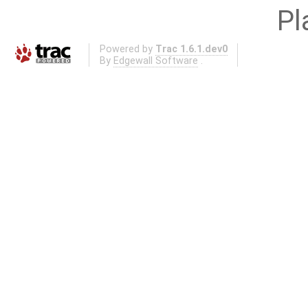
Pl
Powered by
Trac 1.6.1.dev0
By
Edgewall Software
.