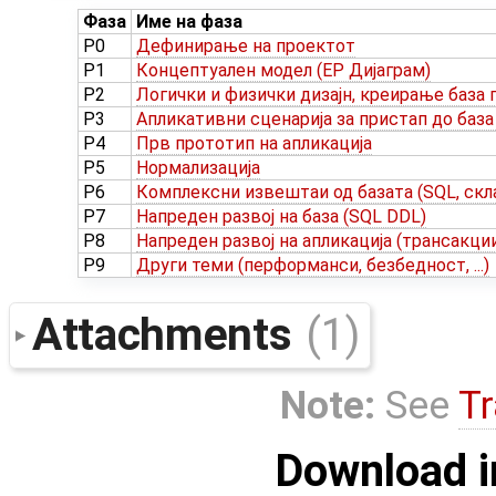
Фаза
Име на фаза
P0
Дефинирање на проектот
P1
Концептуален модел (ЕР Дијаграм)
P2
Логички и физички дизајн, креирање база 
P3
Апликативни сценарија за пристап до база
P4
Прв прототип на апликација
P5
Нормализација
P6
Комплексни извештаи од базата (SQL, скл
P7
Напреден развој на база (SQL DDL)
P8
Напреден развој на апликација (трансакции,
P9
Други теми (перформанси, безбедност, ...)
Attachments
(1)
Note:
See
Tr
Download i