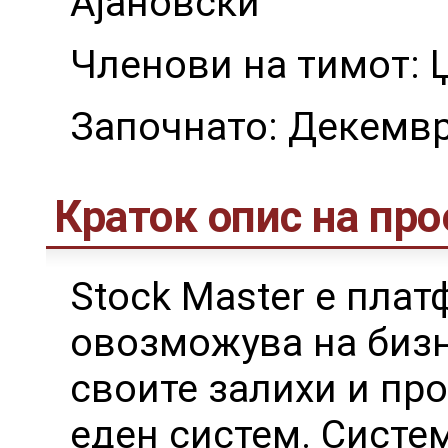
Ајановски
Членови на тимот: 
Започнато: Декемв
Краток опис на про
Stock Master е плат
овозможува на бизн
своите залихи и пр
еден систем. Систе