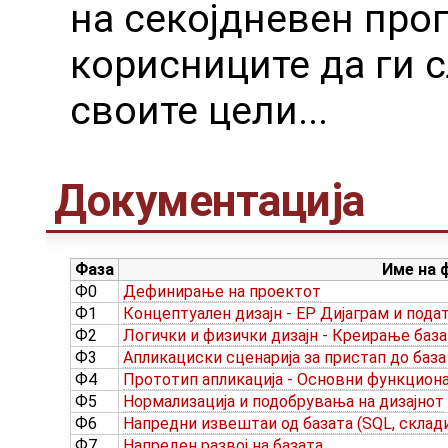
на секојдневен прог
корисниците да ги 
своите цели...
Документација
Фаза
Име на 
Ф0
Дефинирање на проектот
Ф1
Концептуален дизајн - ЕР Дијаграм и под
Ф2
Логички и физички дизајн - Креирање база
Ф3
Апликациски сценарија за пристап до база
Ф4
Прототип апликација - Основни функцион
Ф5
Нормализација и подобрувања на дизајнот
Ф6
Напредни извештаи од базата (SQL, склад
Ф7
Напреден развој на базата