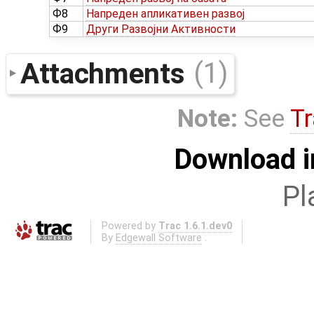
Ф8
Напреден апликативен развој
Ф9
Други Развојни Активности
Attachments
(1)
Note:
See
Tr
Download i
Pl
Powered by
Trac 1.6.1.dev0
By
Edgewall Software
.