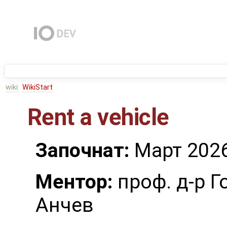
wiki:
WikiStart
Rent a vehicle
Започнат:
Март 202
Ментор:
проф. д-р Г
Анчев