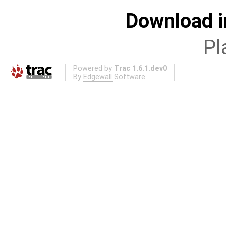
Download i
Pl
Powered by
Trac 1.6.1.dev0
By
Edgewall Software
.