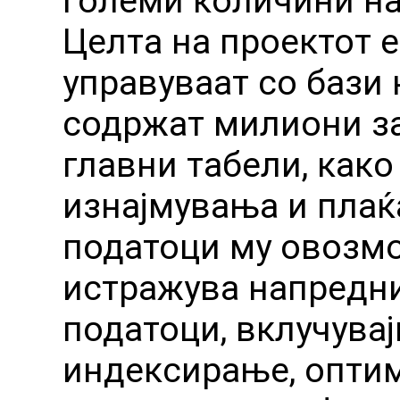
големи количини на
Целта на проектот е
управуваат со бази
содржат милиони за
главни табели, како
изнајмувања и плаќ
податоци му овозмо
истражува напредни
податоци, вклучувај
индексирање, оптим