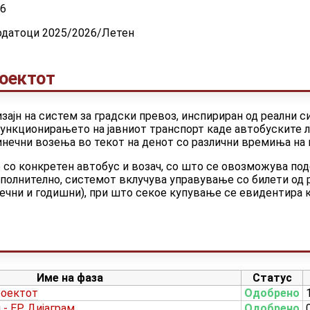
96
одатоци 2025/2026/Летен
роектот
ајн на систем за градски превоз, инспириран од реални с
функционирањето на јавниот транспорт каде автобуските 
динечни возења во текот на денот со различни времиња на 
со конкретен автобус и возач, со што се овозможува под
полнително, системот вклучува управување со билети од 
ечни и годишни), при што секое купување се евидентира к
Име на фаза
Статус
роектот
Одобрено
- ЕР Дијаграм
Одобрено