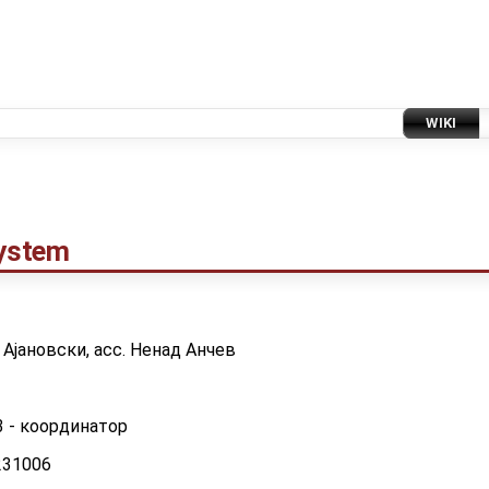
WIKI
System
 Ајановски, асс. Ненад Анчев
3 - координатор
231006