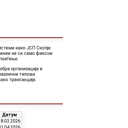
истеми како ЈСП Скопје.
линии не се само фиксни
поаѓање.
обра организација и
различни типови
ако трансакција.
Датум
18.03.2026
01.04.2026