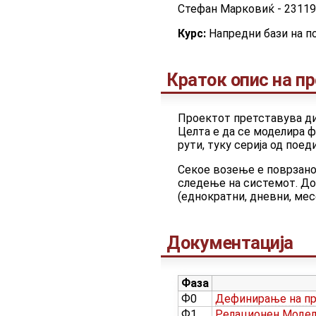
Стефан Марковиќ - 2311
Курс:
Напредни бази на п
Краток опис на п
Проектот претставува диз
Целта е да се моделира 
рути, туку серија од пое
Секое возење е поврзано 
следење на системот. До
(еднократни, дневни, мес
Документација
Фаза
Ф0
Дефинирање на п
Ф1
Релационен Модел 